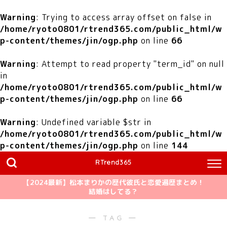
Warning
: Trying to access array offset on false in
/home/ryoto0801/rtrend365.com/public_html/w
p-content/themes/jin/ogp.php
on line
66
Warning
: Attempt to read property "term_id" on null
in
/home/ryoto0801/rtrend365.com/public_html/w
p-content/themes/jin/ogp.php
on line
66
Warning
: Undefined variable $str in
/home/ryoto0801/rtrend365.com/public_html/w
p-content/themes/jin/ogp.php
on line
144
RTrend365
【2024最新】松本まりかの歴代彼氏と恋愛遍歴まとめ！
結婚はしてる？
― TAG ―