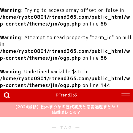
Warning
: Trying to access array offset on false in
/home/ryoto0801/rtrend365.com/public_html/w
p-content/themes/jin/ogp.php
on line
66
Warning
: Attempt to read property "term_id" on null
in
/home/ryoto0801/rtrend365.com/public_html/w
p-content/themes/jin/ogp.php
on line
66
Warning
: Undefined variable $str in
/home/ryoto0801/rtrend365.com/public_html/w
p-content/themes/jin/ogp.php
on line
144
RTrend365
【2024最新】松本まりかの歴代彼氏と恋愛遍歴まとめ！
結婚はしてる？
― TAG ―