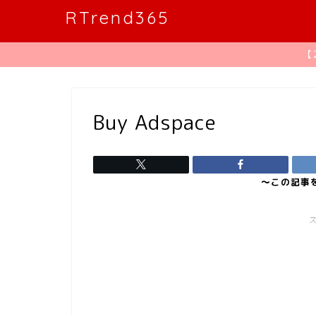
RTrend365
【
Buy Adspace